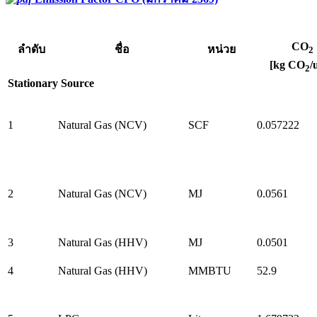
CO
ลำดับ
ชื่อ
หน่วย
2
[kg CO
/
2
Stationary Source
1
Natural Gas (NCV)
SCF
0.057222
2
Natural Gas (NCV)
MJ
0.0561
3
Natural Gas (HHV)
MJ
0.0501
4
Natural Gas (HHV)
MMBTU
52.9