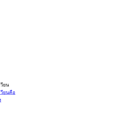
วียน
วียนคือ
ง