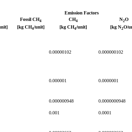
Emission Factors
Fossil CH
CH
N
O
4
4
2
unit]
[kg CH
/unit]
[kg CH
/unit]
[kg N
O/un
4
4
2
0.00000102
0.000000102
0.000001
0.0000001
0.000000948
0.0000000948
0.001
0.0001