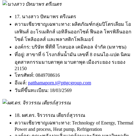
17. นางสาว ปัทมาพร ตรีเนตร
ความเชียวชาญเฉพาะทาง:
ผลิตภัณฑ์กลุ่มปิโตรเลียม โอ
เลฟินส์ อะโรเมติกส์ เอทิลีนออกไซด์ ฟีนอล โพรพิลีนออก
ไซด์ โพลิออลส์ และพลาสติกโพลิเมอร์
องค์กร:
บริษัท พีทีที โกลบอล เคมิคอล จำกัด (มหาชน)
ที่อยู่:
สาขาที่ 6 โรงกลั่นน้ำมัน เลขที่ 8 ถนนไอ-แปด นิคม
อุตสาหกรรมมาบตาพุด มาบตาพุด เมืองระยอง ระยอง
21150
โทรศัพท์:
0849708616
อีเมล์:
patthamaporn.t@pttgcgroup.com
วันที่ขึ้นทะเบียน:
18/03/2569
18. ผศ.ดร. จิรวรรณ เตียรถ์สุวรรณ
ความเชียวชาญเฉพาะทาง:
Technology of Energy, Thermal
Power and process, Heat pump, Refrigeration
องค์กร:
คณะพลังงานสิ่งแวดล้อมและวัสดุ มหาวิทยาลัย