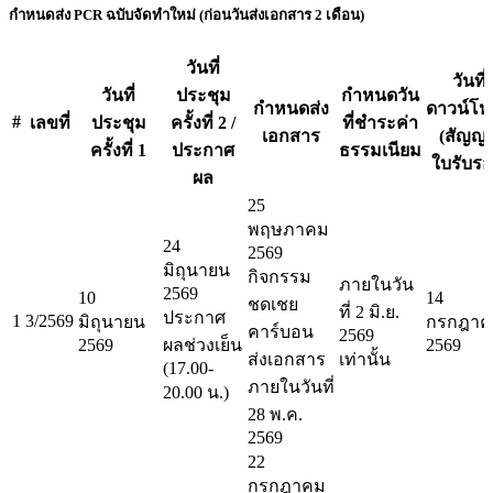
กำหนดส่ง PCR ฉบับจัดทำใหม่ (ก่อนวันส่งเอกสาร 2 เดือน)
วันที่
วันที่
วันที่
ประชุม
กำหนดวัน
กำหนดส่ง
ดาวน์โ
#
เลขที่
ประชุม
ครั้งที่ 2 /
ที่ชำระค่า
เอกสาร
(สัญญา
ครั้งที่ 1
ประกาศ
ธรรมเนียม
ใบรับรอ
ผล
25
พฤษภาคม
24
2569
มิถุนายน
กิจกรรม
ภายในวัน
2569
10
14
ชดเชย
ที่ 2 มิ.ย.
ประกาศ
1
3/2569
มิถุนายน
กรกฎาค
คาร์บอน
2569
2569
ผลช่วงเย็น
2569
ส่งเอกสาร
เท่านั้น
(17.00-
ภายในวันที่
20.00 น.)
28 พ.ค.
2569
22
กรกฎาคม