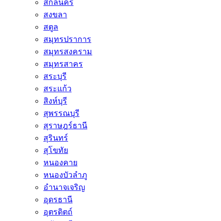
สกลนคร
สงขลา
สตูล
สมุทรปราการ
สมุทรสงคราม
สมุทรสาคร
สระบุรี
สระแก้ว
สิงห์บุรี
สุพรรณบุรี
สุราษฎร์ธานี
สุรินทร์
สุโขทัย
หนองคาย
หนองบัวลำภู
อำนาจเจริญ
อุดรธานี
อุตรดิตถ์