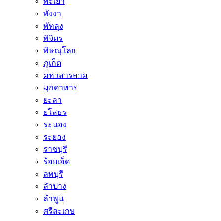
พะเยา
พังงา
พัทลุง
พิจิตร
พิษณุโลก
ภูเก็ต
มหาสารคาม
มุกดาหาร
ยะลา
ยโสธร
ระนอง
ระยอง
ราชบุรี
ร้อยเอ็ด
ลพบุรี
ลำปาง
ลำพูน
ศรีสะเกษ