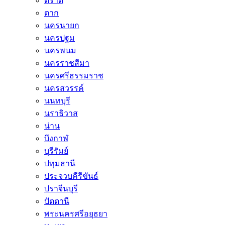
ตราด
ตาก
นครนายก
นครปฐม
นครพนม
นครราชสีมา
นครศรีธรรมราช
นครสวรรค์
นนทบุรี
นราธิวาส
น่าน
บึงกาฬ
บุรีรัมย์
ปทุมธานี
ประจวบคีรีขันธ์
ปราจีนบุรี
ปัตตานี
พระนครศรีอยุธยา