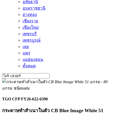
อุทัยธานี
อุบลราชธานี
อ่างทอง
เชียงราย
เชียงใหม่
เพชรบุรี
เพชรบูรณ์
เลย
แพร่
แม่ฮ่องสอน
ทั้งหมด
TGO CFP FY26-622-6390
กระดาษทำสำเนาในตัว CB Blue Image White 51