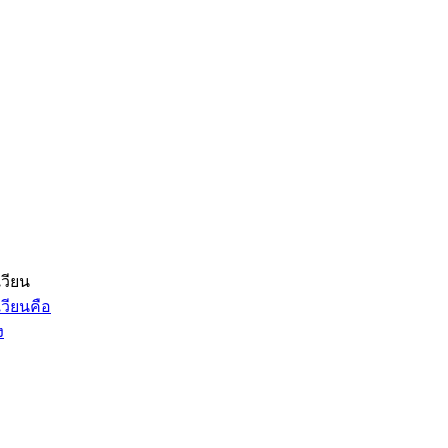
วียน
วียนคือ
ง