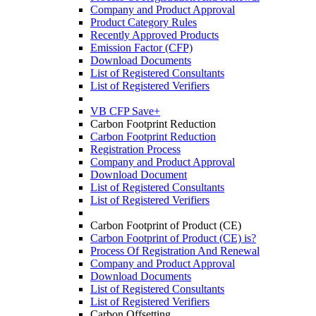
Company and Product Approval
Product Category Rules
Recently Approved Products
Emission Factor (CFP)
Download Documents
List of Registered Consultants
List of Registered Verifiers
VB CFP Save+
Carbon Footprint Reduction
Carbon Footprint Reduction
Registration Process
Company and Product Approval
Download Document
List of Registered Consultants
List of Registered Verifiers
Carbon Footprint of Product (CE)
Carbon Footprint of Product (CE) is?
Process Of Registration And Renewal
Company and Product Approval
Download Documents
List of Registered Consultants
List of Registered Verifiers
Carbon Offsetting