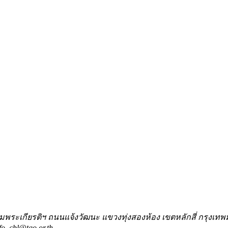
เฉลิมพระเกียรติฯ ถนนแจ้งวัฒนะ แขวงทุ่งสองห้อง เขตหลักสี่ กรุงเ
fo_cbl@tgo.or.th