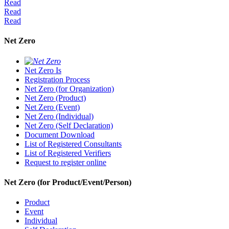
Read
Read
Read
Net Zero
Net Zero Is
Registration Process
Net Zero (for Organization)
Net Zero (Product)
Net Zero (Event)
Net Zero (Individual)
Net Zero (Self Declaration)
Document Download
List of Registered Consultants
List of Registered Verifiers
Request to register online
Net Zero (for Product/Event/Person)
Product
Event
Individual