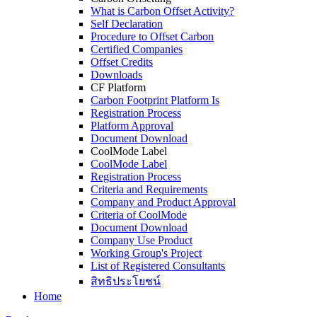
What is Carbon Offset Activity?
Self Declaration
Procedure to Offset Carbon
Certified Companies
Offset Credits
Downloads
CF Platform
Carbon Footprint Platform Is
Registration Process
Platform Approval
Document Download
CoolMode Label
CoolMode Label
Registration Process
Criteria and Requirements
Company and Product Approval
Criteria of CoolMode
Document Download
Company Use Product
Working Group's Project
List of Registered Consultants
สิทธิประโยชน์
Home