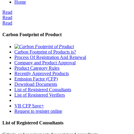
Home
Read
Read
Read
Carbon Footprint of Product
Carbon Footprint of Products is?
Process Of Registration And Renewal
Company and Product Approval
Product Category Rules
Recently Approved Products
Emission Factor (CFP)
Download Documents
List of Registered Consultants
List of Registered Verifiers
VB CFP Save+
Request to register online
List of Registered Consultants